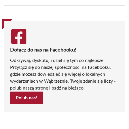
Facebook
X
Pinterest
WhatsApp
LinkedIn
Email
(Twitter)
Dołącz do nas na Facebooku!
Odkrywaj, dyskutuj i dziel się tym co najlepsze!
Przyłącz się do naszej społeczności na Facebooku,
gdzie możesz dowiedzieć się więcej o lokalnych
wydarzeniach w Wąbrzeźnie. Twoje zdanie się liczy -
polub naszą stronę i bądź na bieżąco!
Polub nas!