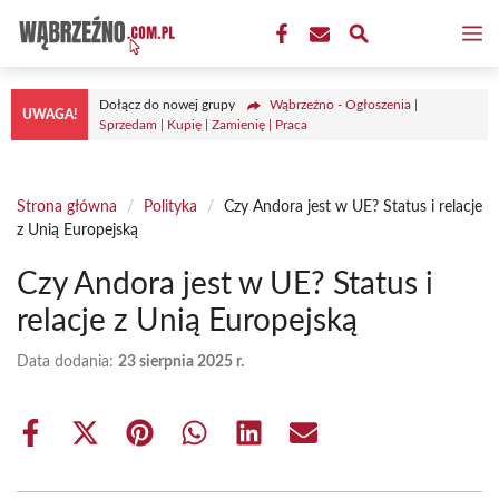
Przejdź
M
do
treści
Dołącz do nowej grupy
Wąbrzeźno - Ogłoszenia |
UWAGA!
Sprzedam | Kupię | Zamienię | Praca
Strona główna
/
Polityka
/
Czy Andora jest w UE? Status i relacje
z Unią Europejską
Czy Andora jest w UE? Status i
relacje z Unią Europejską
Data dodania:
23 sierpnia 2025 r.
Share
Share
Share
Share
Share
Share
on
on
on
on
on
on
Facebook
X
Pinterest
WhatsApp
LinkedIn
Email
(Twitter)