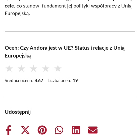
cele
, co stanowi fundament jej polityki współpracy z Unią
Europejską.
Oceń: Czy Andora jest w UE? Status i relacje z Unią
Europejską
★
★
★
★
★
Średnia ocena:
4.67
Liczba ocen:
19
Udostępnij
Share
Share
Share
Share
Share
Share
on
on
on
on
on
on