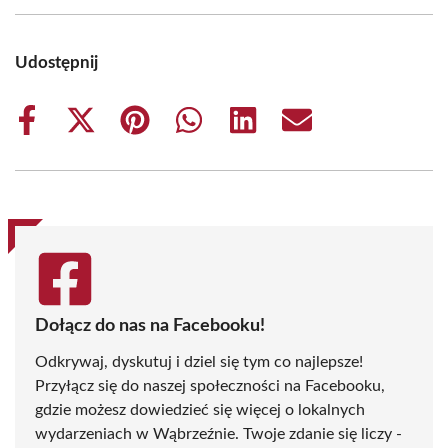
Udostępnij
Share
Share
Share
Share
Share
Share
on
on
on
on
on
on
Facebook
X
Pinterest
WhatsApp
LinkedIn
Email
(Twitter)
Dołącz do nas na Facebooku!
Odkrywaj, dyskutuj i dziel się tym co najlepsze!
Przyłącz się do naszej społeczności na Facebooku,
gdzie możesz dowiedzieć się więcej o lokalnych
wydarzeniach w Wąbrzeźnie. Twoje zdanie się liczy -