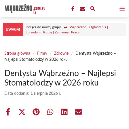
Przejdź
M
do
treści
Dołącz do nowej grupy
Wąbrzeźno - Ogłoszenia |
UWAGA!
Sprzedam | Kupię | Zamienię | Praca
Strona główna
/
Firmy
/
Zdrowie
/
Dentysta Wąbrzeźno –
Najlepsi Stomatolodzy w 2026 roku
Dentysta Wąbrzeźno – Najlepsi
Stomatolodzy w 2026 roku
Data dodania:
1 sierpnia 2026 r.
Share
Share
Share
Share
Share
Share
on
on
on
on
on
on
Facebook
X
Pinterest
WhatsApp
LinkedIn
Email
(Twitter)