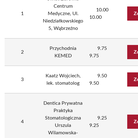
Centrum
10.00
1
Medyczne, Ul.
Z
10.00
Niedziałkowskiego
5, Wąbrzeźno
Przychodnia
9.75
2
Z
KEMED
9.75
Kaatz Wojciech,
9.50
3
Z
lek. stomatolog
9.50
Dentica Prywatna
Praktyka
Stomatologiczna
9.25
4
Z
Urszula
9.25
Wilamowska-