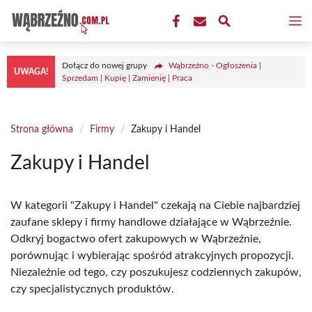
Przejdź
M
do
treści
Dołącz do nowej grupy
Wąbrzeźno - Ogłoszenia |
UWAGA!
Sprzedam | Kupię | Zamienię | Praca
Strona główna
/
Firmy
/
Zakupy i Handel
Zakupy i Handel
W kategorii "Zakupy i Handel" czekają na Ciebie najbardziej
zaufane sklepy i firmy handlowe działające w Wąbrzeźnie.
Odkryj bogactwo ofert zakupowych w Wąbrzeźnie,
porównując i wybierając spośród atrakcyjnych propozycji.
Niezależnie od tego, czy poszukujesz codziennych zakupów,
czy specjalistycznych produktów.