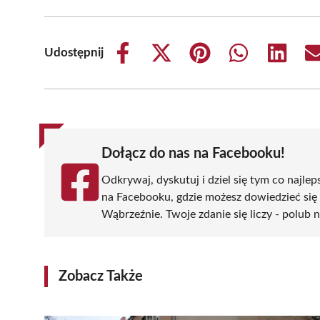
Udostępnij
Share
Share
Share
Share
Share
on
on
on
on
on
Facebook
X
Pinterest
WhatsApp
LinkedIn
(Twitter)
Dołącz do nas na Facebooku!
Odkrywaj, dyskutuj i dziel się tym co najlep
na Facebooku, gdzie możesz dowiedzieć się
Wąbrzeźnie. Twoje zdanie się liczy - polub n
Zobacz Także