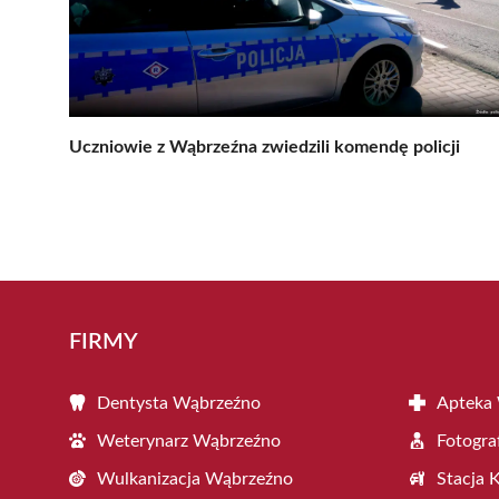
Uczniowie z Wąbrzeźna zwiedzili komendę policji
FIRMY
Dentysta Wąbrzeźno
Apteka
Weterynarz Wąbrzeźno
Fotogra
Wulkanizacja Wąbrzeźno
Stacja 