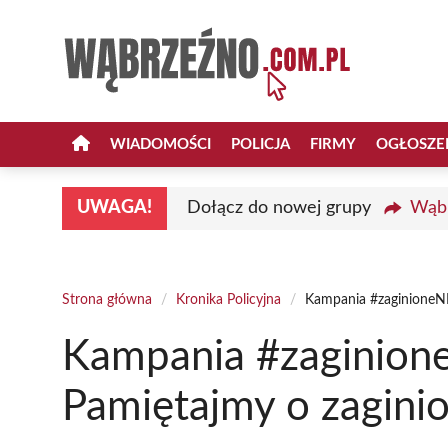
Przejdź
do
treści
WIADOMOŚCI
POLICJA
FIRMY
OGŁOSZE
UWAGA!
Dołącz do nowej grupy
Wąbr
Strona główna
/
Kronika Policyjna
/
Kampania #zaginioneNI
Kampania #zaginion
Pamiętajmy o zaginio