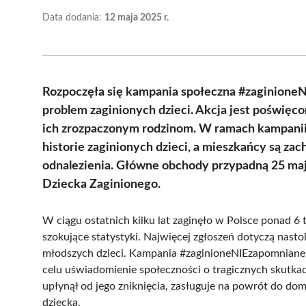
Data dodania:
12 maja 2025 r.
Rozpoczęła się kampania społeczna #zaginioneN
problem zaginionych dzieci. Akcja jest poświęco
ich zrozpaczonym rodzinom. W ramach kampanii 
historie zaginionych dzieci, a mieszkańcy są zac
odnalezienia. Główne obchody przypadną 25 ma
Dziecka Zaginionego.
W ciągu ostatnich kilku lat zaginęło w Polsce ponad 6 t
szokujące statystyki. Najwięcej zgłoszeń dotyczą nast
młodszych dzieci. Kampania #zaginioneNIEzapomniane ki
celu uświadomienie społeczności o tragicznych skutkach
upłynął od jego zniknięcia, zasługuje na powrót do do
dziecka.