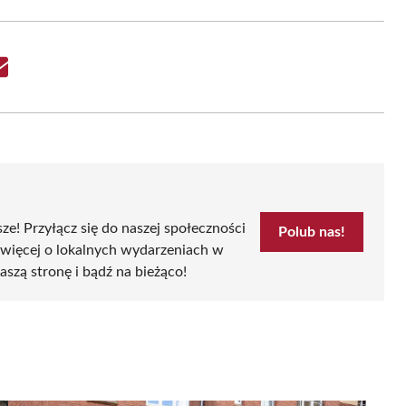
Share
on
Email
sze! Przyłącz się do naszej społeczności
Polub nas!
 więcej o lokalnych wydarzeniach w
aszą stronę i bądź na bieżąco!