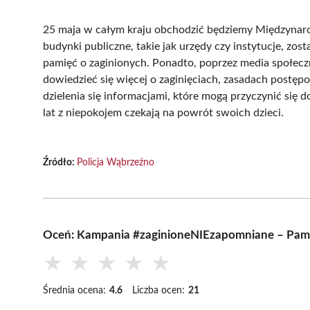
25 maja w całym kraju obchodzić będziemy Międzynar
budynki publiczne, takie jak urzędy czy instytucje, zos
pamięć o zaginionych. Ponadto, poprzez media społeczn
dowiedzieć się więcej o zaginięciach, zasadach postęp
dzielenia się informacjami, które mogą przyczynić się d
lat z niepokojem czekają na powrót swoich dzieci.
Źródło:
Policja Wąbrzeźno
Oceń: Kampania #zaginioneNIEzapomniane – Pamię
★
★
★
★
★
Średnia ocena:
4.6
Liczba ocen:
21