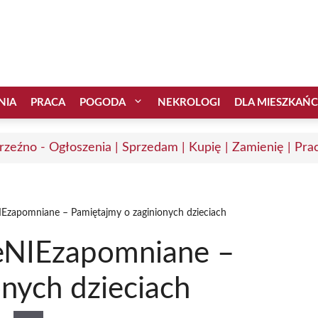
NIA
PRACA
POGODA
NEKROLOGI
DLA MIESZKAŃ
zeźno - Ogłoszenia | Sprzedam | Kupię | Zamienię | Pra
Ezapomniane – Pamiętajmy o zaginionych dzieciach
eNIEzapomniane –
nych dzieciach