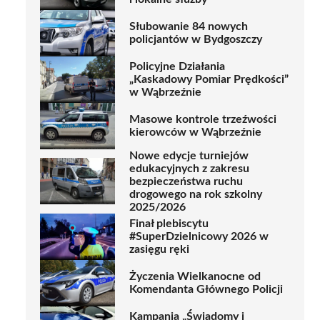
Słubowanie 84 nowych
policjantów w Bydgoszczy
Policyjne Działania
„Kaskadowy Pomiar Prędkości”
w Wąbrzeźnie
Masowe kontrole trzeźwości
kierowców w Wąbrzeźnie
Nowe edycje turniejów
edukacyjnych z zakresu
bezpieczeństwa ruchu
drogowego na rok szkolny
2025/2026
Finał plebiscytu
#SuperDzielnicowy 2026 w
zasięgu ręki
Życzenia Wielkanocne od
Komendanta Głównego Policji
Kampania „Świadomy i