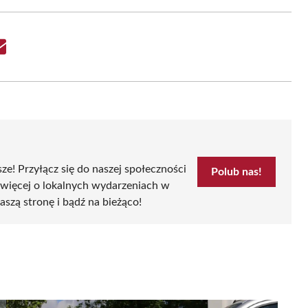
Share
on
Email
sze! Przyłącz się do naszej społeczności
Polub nas!
 więcej o lokalnych wydarzeniach w
aszą stronę i bądź na bieżąco!