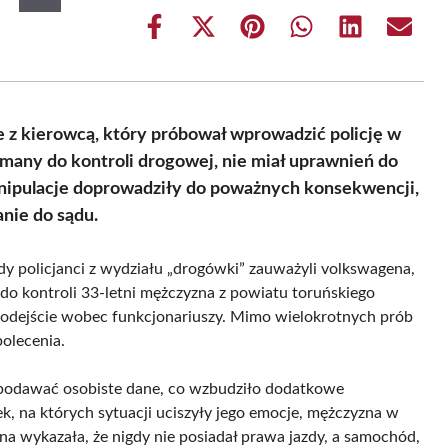
Share
Share
Share
Share
Share
Share
on
on
on
on
on
on
Facebook
X
Pinterest
WhatsApp
LinkedIn
Email
(Twitter)
 z kierowcą, który próbował wprowadzić policję w
ymany do kontroli drogowej, nie miał uprawnień do
nipulacje doprowadziły do poważnych konsekwencji,
nie do sądu.
 policjanci z wydziału „drogówki” zauważyli volkswagena,
do kontroli 33-letni mężczyzna z powiatu toruńskiego
podejście wobec funkcjonariuszy. Mimo wielokrotnych prób
polecenia.
 podawać osobiste dane, co wzbudziło dodatkowe
 na których sytuacji uciszyły jego emocje, mężczyzna w
na wykazała, że nigdy nie posiadał prawa jazdy, a samochód,