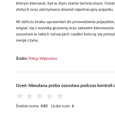
którym kierował, był w złym stanie technicznym. Osta
złotych oraz zatrzymano dowód rejestracyjny pojazdu.
W obliczu braku uprawnień do prowadzenia pojazdów, 
wiązać się z wysoką grzywną oraz zakazem kierowania na
oszustwa w takich sytuacjach rzadko kończą się pomyś
swoje czyny.
Źródło:
Policja Wąbrzeźno
Oceń: Nieudana próba oszustwa podczas kontroli
★
★
★
★
★
Średnia ocena:
4.83
Liczba ocen:
6