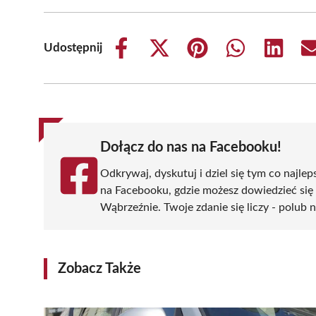
Udostępnij
Share
Share
Share
Share
Share
on
on
on
on
on
Facebook
X
Pinterest
WhatsApp
LinkedIn
(Twitter)
Dołącz do nas na Facebooku!
Odkrywaj, dyskutuj i dziel się tym co najlep
na Facebooku, gdzie możesz dowiedzieć się
Wąbrzeźnie. Twoje zdanie się liczy - polub n
Zobacz Także