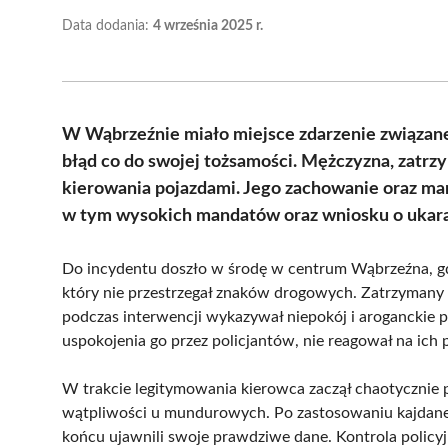
Data dodania:
4 września 2025 r.
W Wąbrzeźnie miało miejsce zdarzenie związane
błąd co do swojej tożsamości. Mężczyzna, zatrz
kierowania pojazdami. Jego zachowanie oraz ma
w tym wysokich mandatów oraz wniosku o ukara
Do incydentu doszło w środę w centrum Wąbrzeźna, gdy
który nie przestrzegał znaków drogowych. Zatrzymany 
podczas interwencji wykazywał niepokój i aroganckie 
uspokojenia go przez policjantów, nie reagował na ich 
W trakcie legitymowania kierowca zaczął chaotycznie
wątpliwości u mundurowych. Po zastosowaniu kajdanek,
końcu ujawnili swoje prawdziwe dane. Kontrola policyj