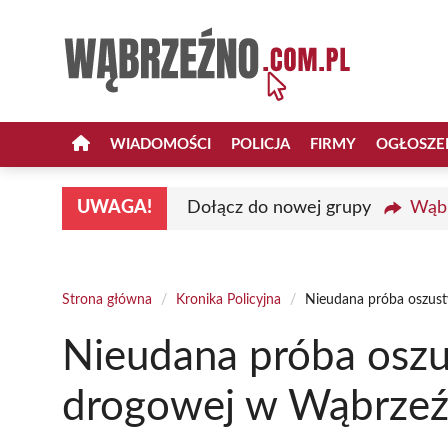
Przejdź
do
treści
WIADOMOŚCI
POLICJA
FIRMY
OGŁOSZE
UWAGA!
Dołącz do nowej grupy
Wąbr
Strona główna
/
Kronika Policyjna
/
Nieudana próba oszust
Nieudana próba oszu
drogowej w Wąbrzeź