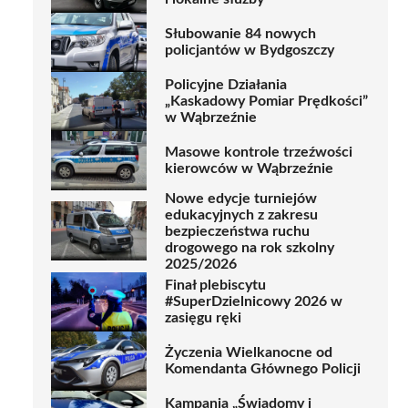
Słubowanie 84 nowych
policjantów w Bydgoszczy
Policyjne Działania
„Kaskadowy Pomiar Prędkości”
w Wąbrzeźnie
Masowe kontrole trzeźwości
kierowców w Wąbrzeźnie
Nowe edycje turniejów
edukacyjnych z zakresu
bezpieczeństwa ruchu
drogowego na rok szkolny
2025/2026
Finał plebiscytu
#SuperDzielnicowy 2026 w
zasięgu ręki
Życzenia Wielkanocne od
Komendanta Głównego Policji
Kampania „Świadomy i