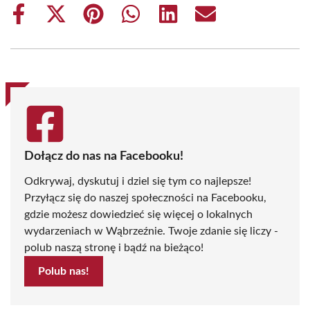
Share
Share
Share
Share
Share
Share
on
on
on
on
on
on
Facebook
X
Pinterest
WhatsApp
LinkedIn
Email
(Twitter)
Dołącz do nas na Facebooku!
Odkrywaj, dyskutuj i dziel się tym co najlepsze!
Przyłącz się do naszej społeczności na Facebooku,
gdzie możesz dowiedzieć się więcej o lokalnych
wydarzeniach w Wąbrzeźnie. Twoje zdanie się liczy -
polub naszą stronę i bądź na bieżąco!
Polub nas!