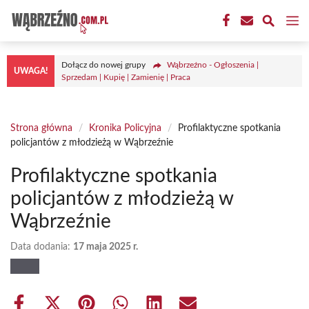
Przejdź
M
do
treści
Dołącz do nowej grupy
Wąbrzeźno - Ogłoszenia |
UWAGA!
Sprzedam | Kupię | Zamienię | Praca
Strona główna
/
Kronika Policyjna
/
Profilaktyczne spotkania
policjantów z młodzieżą w Wąbrzeźnie
Profilaktyczne spotkania
policjantów z młodzieżą w
Wąbrzeźnie
Data dodania:
17 maja 2025 r.
Share
Share
Share
Share
Share
Share