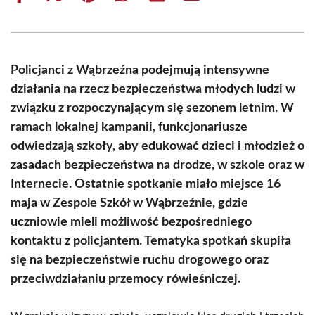
on
on
on
on
on
on
Facebook
X
Pinterest
WhatsApp
LinkedIn
Email
(Twitter)
Policjanci z Wąbrzeźna podejmują intensywne
działania na rzecz bezpieczeństwa młodych ludzi w
związku z rozpoczynającym się sezonem letnim. W
ramach lokalnej kampanii, funkcjonariusze
odwiedzają szkoły, aby edukować dzieci i młodzież o
zasadach bezpieczeństwa na drodze, w szkole oraz w
Internecie. Ostatnie spotkanie miało miejsce 16
maja w Zespole Szkół w Wąbrzeźnie, gdzie
uczniowie mieli możliwość bezpośredniego
kontaktu z policjantem. Tematyka spotkań skupiła
się na bezpieczeństwie ruchu drogowego oraz
przeciwdziałaniu przemocy rówieśniczej.