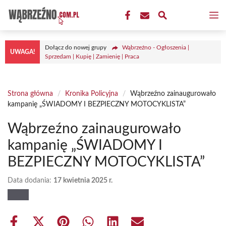
Przejdź
M
do
treści
Dołącz do nowej grupy
Wąbrzeźno - Ogłoszenia |
UWAGA!
Sprzedam | Kupię | Zamienię | Praca
Strona główna
/
Kronika Policyjna
/
Wąbrzeźno zainaugurowało
kampanię „ŚWIADOMY I BEZPIECZNY MOTOCYKLISTA”
Wąbrzeźno zainaugurowało
kampanię „ŚWIADOMY I
BEZPIECZNY MOTOCYKLISTA”
Data dodania:
17 kwietnia 2025 r.
Share
Share
Share
Share
Share
Share