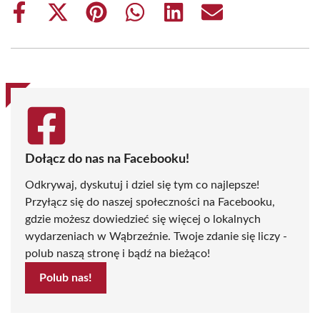
Share
Share
Share
Share
Share
Share
on
on
on
on
on
on
Facebook
X
Pinterest
WhatsApp
LinkedIn
Email
(Twitter)
Dołącz do nas na Facebooku!
Odkrywaj, dyskutuj i dziel się tym co najlepsze!
Przyłącz się do naszej społeczności na Facebooku,
gdzie możesz dowiedzieć się więcej o lokalnych
wydarzeniach w Wąbrzeźnie. Twoje zdanie się liczy -
polub naszą stronę i bądź na bieżąco!
Polub nas!