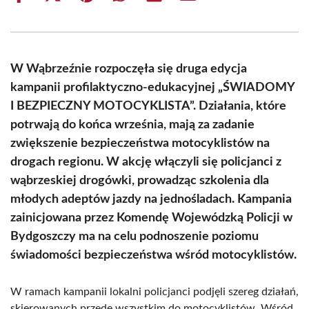
on
on
on
on
on
on
Facebook
X
Pinterest
WhatsApp
LinkedIn
Email
(Twitter)
W Wąbrzeźnie rozpoczęła się druga edycja
kampanii profilaktyczno-edukacyjnej „ŚWIADOMY
I BEZPIECZNY MOTOCYKLISTA”. Działania, które
potrwają do końca września, mają za zadanie
zwiększenie bezpieczeństwa motocyklistów na
drogach regionu. W akcję włączyli się policjanci z
wąbrzeskiej drogówki, prowadząc szkolenia dla
młodych adeptów jazdy na jednośladach. Kampania
zainicjowana przez Komendę Wojewódzką Policji w
Bydgoszczy ma na celu podnoszenie poziomu
świadomości bezpieczeństwa wśród motocyklistów.
W ramach kampanii lokalni policjanci podjęli szereg działań,
skierowanych przede wszystkim do motocyklistów. Wśród