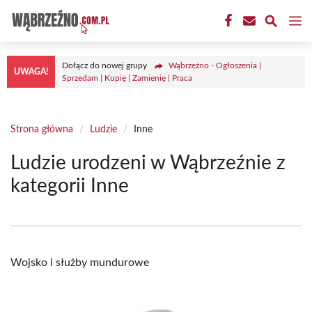
Przejdź
M
do
treści
Dołącz do nowej grupy
Wąbrzeźno - Ogłoszenia |
UWAGA!
Sprzedam | Kupię | Zamienię | Praca
Strona główna
/
Ludzie
/
Inne
Ludzie urodzeni w Wąbrzeźnie z
kategorii Inne
Wojsko i służby mundurowe