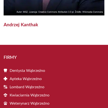
Andrzej Kanthak
FIRMY
Dentysta Wąbrzeźno
Apteka Wąbrzeźno
Lombard Wąbrzeźno
Kwiaciarnia Wąbrzeźno
Weterynarz Wąbrzeźno