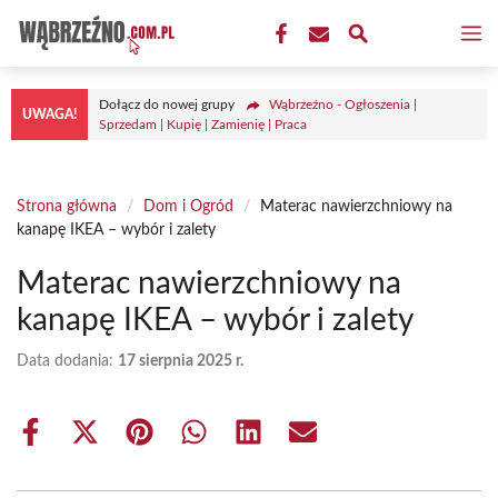
Przejdź
M
do
treści
Dołącz do nowej grupy
Wąbrzeźno - Ogłoszenia |
UWAGA!
Sprzedam | Kupię | Zamienię | Praca
Strona główna
/
Dom i Ogród
/
Materac nawierzchniowy na
kanapę IKEA – wybór i zalety
Materac nawierzchniowy na
kanapę IKEA – wybór i zalety
Data dodania:
17 sierpnia 2025 r.
Share
Share
Share
Share
Share
Share
on
on
on
on
on
on
Facebook
X
Pinterest
WhatsApp
LinkedIn
Email
(Twitter)