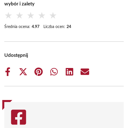
wybór i zalety
★
★
★
★
★
Średnia ocena:
4.97
Liczba ocen:
24
Udostępnij
Share
Share
Share
Share
Share
Share
on
on
on
on
on
on
Facebook
X
Pinterest
WhatsApp
LinkedIn
Email
(Twitter)