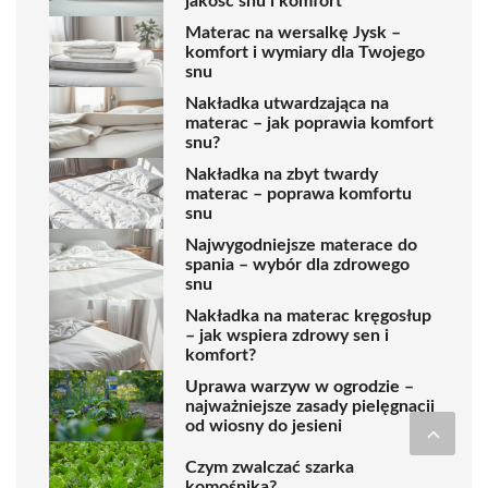
jakość snu i komfort
Materac na wersalkę Jysk –
komfort i wymiary dla Twojego
snu
Nakładka utwardzająca na
materac – jak poprawia komfort
snu?
Nakładka na zbyt twardy
materac – poprawa komfortu
snu
Najwygodniejsze materace do
spania – wybór dla zdrowego
snu
Nakładka na materac kręgosłup
– jak wspiera zdrowy sen i
komfort?
Uprawa warzyw w ogrodzie –
najważniejsze zasady pielęgnacji
od wiosny do jesieni
Czym zwalczać szarka
komośnika?