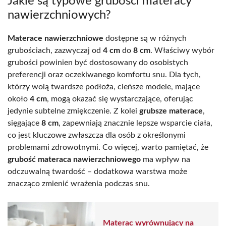
Jakie są typowe grubości materacy
nawierzchniowych?
Materace nawierzchniowe
dostępne są w różnych
grubościach, zazwyczaj od
4 cm
do
8 cm
. Właściwy wybór
grubości powinien być dostosowany do osobistych
preferencji oraz oczekiwanego komfortu snu. Dla tych,
którzy wolą twardsze podłoża, cieńsze modele, mające
około
4 cm
, mogą okazać się wystarczające, oferując
jedynie subtelne zmiękczenie. Z kolei
grubsze materace
,
sięgające
8 cm
, zapewniają znacznie lepsze wsparcie ciała,
co jest kluczowe zwłaszcza dla osób z określonymi
problemami zdrowotnymi. Co więcej, warto pamiętać, że
grubość materaca nawierzchniowego
ma wpływ na
odczuwalną twardość – dodatkowa warstwa może
znacząco zmienić wrażenia podczas snu.
Materac wyrównujący na