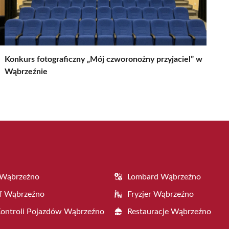
Konkurs fotograficzny „Mój czworonożny przyjaciel” w
Wąbrzeźnie
 Wąbrzeźno
Lombard Wąbrzeźno
f Wąbrzeźno
Fryzjer Wąbrzeźno
Kontroli Pojazdów Wąbrzeźno
Restauracje Wąbrzeźno