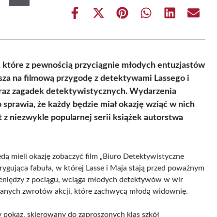
Share
Share
Share
Share
Share
Share
on
on
on
on
on
on
Facebook
X
Pinterest
WhatsApp
LinkedIn
Email
(Twitter)
 które z pewnością przyciągnie młodych entuzjastów
rasza na filmową przygodę z detektywami Lassego i
 oraz zagadek detektywistycznych. Wydarzenia
 sprawia, że każdy będzie miał okazję wziąć w nich
t z niezwykle popularnej serii książek autorstwa
dą mieli okazję zobaczyć film „Biuro Detektywistyczne
ntrygująca fabuła, w której Lasse i Maja stają przed poważnym
pieniędzy z pociągu, wciąga młodych detektywów w wir
iewanych zwrotów akcji, które zachwycą młodą widownię.
 pokaz, skierowany do zaproszonych klas szkół