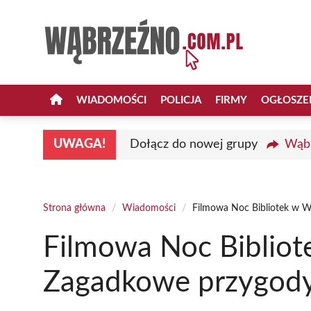
Przejdź
do
treści
WIADOMOŚCI
POLICJA
FIRMY
OGŁOSZE
UWAGA!
Dołącz do nowej grupy
Wąbr
Strona główna
/
Wiadomości
/
Filmowa Noc Bibliotek w W
Filmowa Noc Bibliot
Zagadkowe przygody