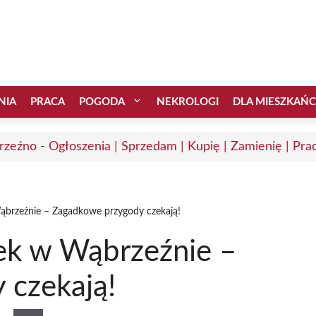
NIA
PRACA
POGODA
NEKROLOGI
DLA MIESZKAŃ
zeźno - Ogłoszenia | Sprzedam | Kupię | Zamienię | Pra
ąbrzeźnie – Zagadkowe przygody czekają!
ek w Wąbrzeźnie –
 czekają!