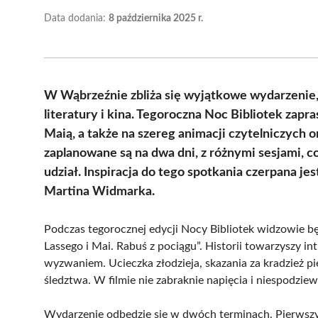
Data dodania:
8 października 2025 r.
W Wąbrzeźnie zbliża się wyjątkowe wydarzenie,
literatury i kina. Tegoroczna Noc Bibliotek zap
Maią, a także na szereg animacji czytelniczych
zaplanowane są na dwa dni, z różnymi sesjami, co
udział. Inspiracja do tego spotkania czerpana jes
Martina Widmarka.
Podczas tegorocznej edycji Nocy Bibliotek widzowie bę
Lassego i Mai. Rabuś z pociągu”. Historii towarzyszy i
wyzwaniem. Ucieczka złodzieja, skazania za kradzież 
śledztwa. W filmie nie zabraknie napięcia i niespodz
Wydarzenie odbędzie się w dwóch terminach. Pierwszy