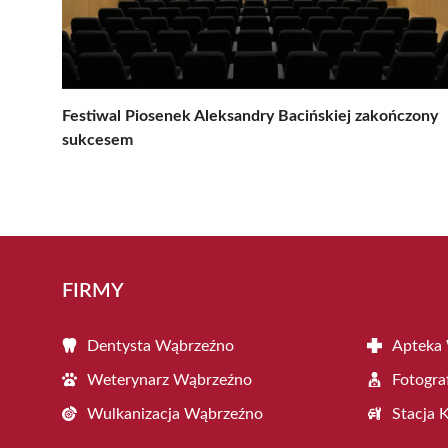
Festiwal Piosenek Aleksandry Bacińskiej zakończony
sukcesem
FIRMY
Dentysta Wąbrzeźno
Apteka
Weterynarz Wąbrzeźno
Fotogra
Wulkanizacja Wąbrzeźno
Stacja 