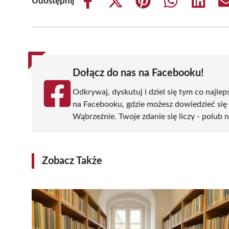
Udostępnij
Share
Share
Share
Share
Share
on
on
on
on
on
Facebook
X
Pinterest
WhatsApp
LinkedIn
(Twitter)
Dołącz do nas na Facebooku!
Odkrywaj, dyskutuj i dziel się tym co najlep
na Facebooku, gdzie możesz dowiedzieć się
Wąbrzeźnie. Twoje zdanie się liczy - polub n
Zobacz Także