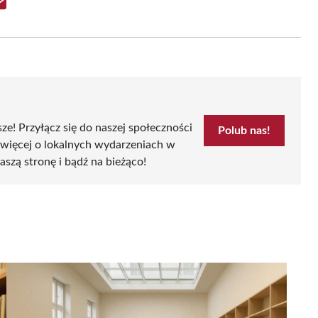
Share
on
Email
sze! Przyłącz się do naszej społeczności
Polub nas!
 więcej o lokalnych wydarzeniach w
aszą stronę i bądź na bieżąco!