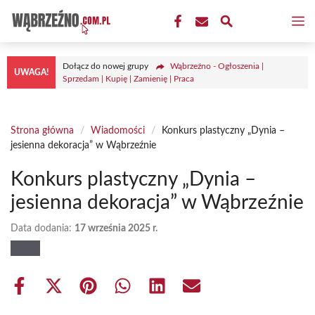
Przejdź
M
do
treści
Dołącz do nowej grupy
Wąbrzeźno - Ogłoszenia |
UWAGA!
Sprzedam | Kupię | Zamienię | Praca
Strona główna
/
Wiadomości
/
Konkurs plastyczny „Dynia –
jesienna dekoracja” w Wąbrzeźnie
Konkurs plastyczny „Dynia –
jesienna dekoracja” w Wąbrzeźnie
Data dodania:
17 września 2025 r.
Share
Share
Share
Share
Share
Share
on
on
on
on
on
on
Facebook
X
Pinterest
WhatsApp
LinkedIn
Email