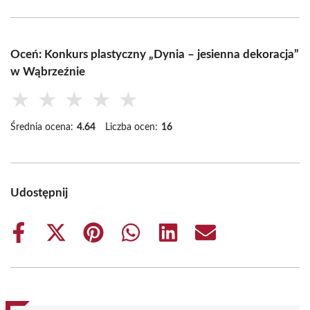
Oceń: Konkurs plastyczny „Dynia – jesienna dekoracja”
w Wąbrzeźnie
★
★
★
★
★
Średnia ocena:
4.64
Liczba ocen:
16
Udostępnij
Share
Share
Share
Share
Share
Share
on
on
on
on
on
on
Facebook
X
Pinterest
WhatsApp
LinkedIn
Email
(Twitter)