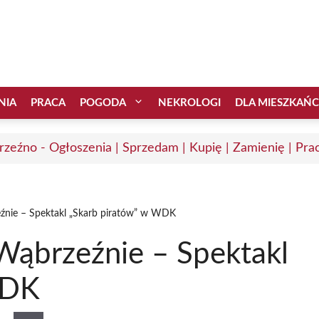
NIA
PRACA
POGODA
NEKROLOGI
DLA MIESZKAŃ
zeźno - Ogłoszenia | Sprzedam | Kupię | Zamienię | Pra
źnie – Spektakl „Skarb piratów” w WDK
ąbrzeźnie – Spektakl
WDK