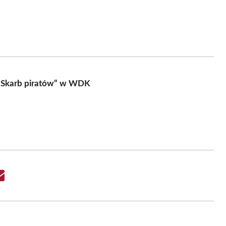
 „Skarb piratów” w WDK
Share
on
Email