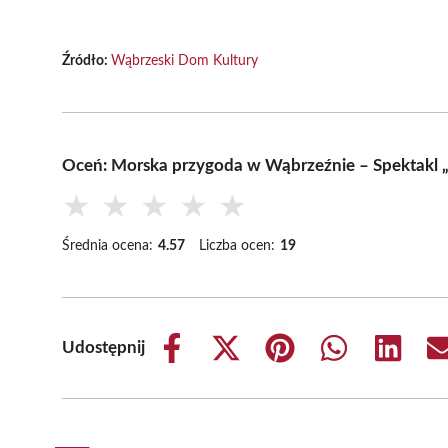
Źródło:
Wąbrzeski Dom Kultury
Oceń: Morska przygoda w Wąbrzeźnie – Spektakl
★
★
★
★
★
Średnia ocena:
4.57
Liczba ocen:
19
Udostępnij
Share
Share
Share
Share
Share
on
on
on
on
on
Facebook
X
Pinterest
WhatsApp
LinkedIn
(Twitter)