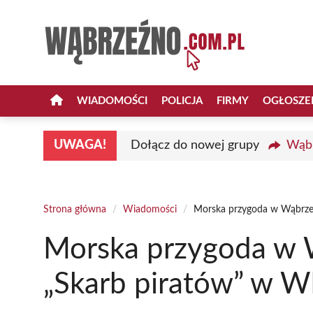
Przejdź
do
treści
WIADOMOŚCI
POLICJA
FIRMY
OGŁOSZE
UWAGA!
Dołącz do nowej grupy
Wąbr
Strona główna
/
Wiadomości
/
Morska przygoda w Wąbrze
Morska przygoda w W
„Skarb piratów” w 