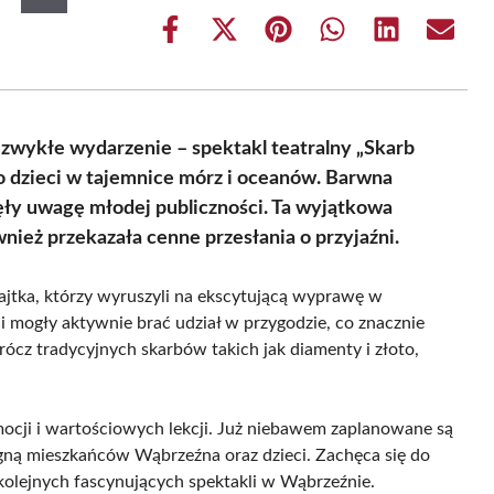
Share
Share
Share
Share
Share
Share
on
on
on
on
on
on
Facebook
X
Pinterest
WhatsApp
LinkedIn
Email
(Twitter)
wykłe wydarzenie – spektakl teatralny „Skarb
o dzieci w tajemnice mórz i oceanów. Barwna
ęły uwagę młodej publiczności. Ta wyjątkowa
wnież przekazała cenne przesłania o przyjaźni.
ajtka, którzy wyruszyli na ekscytującą wyprawę w
 mogły aktywnie brać udział w przygodzie, co znacznie
rócz tradycyjnych skarbów takich jak diamenty i złoto,
cji i wartościowych lekcji. Już niebawem zaplanowane są
ągną mieszkańców Wąbrzeźna oraz dzieci. Zachęca się do
kolejnych fascynujących spektakli w Wąbrzeźnie.