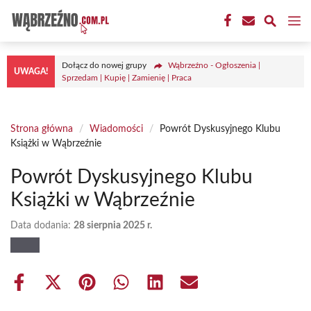
Przejdź
M
do
treści
Dołącz do nowej grupy
Wąbrzeźno - Ogłoszenia |
UWAGA!
Sprzedam | Kupię | Zamienię | Praca
Strona główna
/
Wiadomości
/
Powrót Dyskusyjnego Klubu
Książki w Wąbrzeźnie
Powrót Dyskusyjnego Klubu
Książki w Wąbrzeźnie
Data dodania:
28 sierpnia 2025 r.
Share
Share
Share
Share
Share
Share
on
on
on
on
on
on
Facebook
X
Pinterest
WhatsApp
LinkedIn
Email