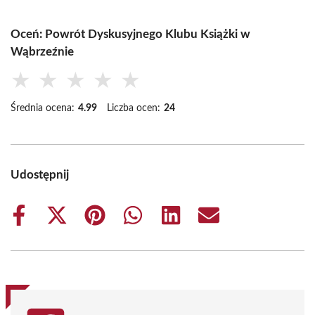
Oceń: Powrót Dyskusyjnego Klubu Książki w
Wąbrzeźnie
★
★
★
★
★
Średnia ocena:
4.99
Liczba ocen:
24
Udostępnij
Share
Share
Share
Share
Share
Share
on
on
on
on
on
on
Facebook
X
Pinterest
WhatsApp
LinkedIn
Email
(Twitter)