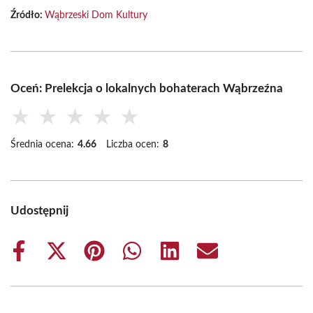
Źródło:
Wąbrzeski Dom Kultury
Oceń: Prelekcja o lokalnych bohaterach Wąbrzeźna
★
★
★
★
★
Średnia ocena:
4.66
Liczba ocen:
8
Udostępnij
Share
Share
Share
Share
Share
Share
on
on
on
on
on
on
Facebook
X
Pinterest
WhatsApp
LinkedIn
Email
(Twitter)