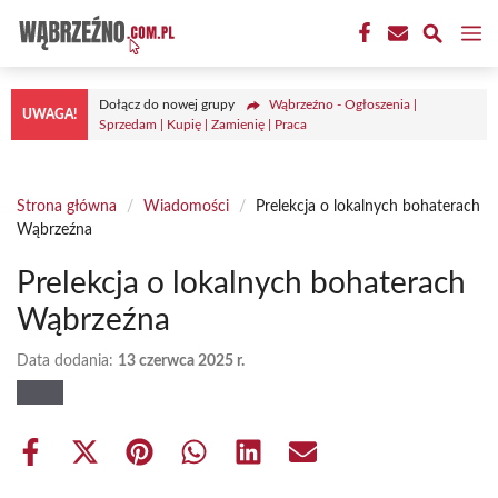
Przejdź
M
do
treści
Dołącz do nowej grupy
Wąbrzeźno - Ogłoszenia |
UWAGA!
Sprzedam | Kupię | Zamienię | Praca
Strona główna
/
Wiadomości
/
Prelekcja o lokalnych bohaterach
Wąbrzeźna
Prelekcja o lokalnych bohaterach
Wąbrzeźna
Data dodania:
13 czerwca 2025 r.
Share
Share
Share
Share
Share
Share
on
on
on
on
on
on
Facebook
X
Pinterest
WhatsApp
LinkedIn
Email