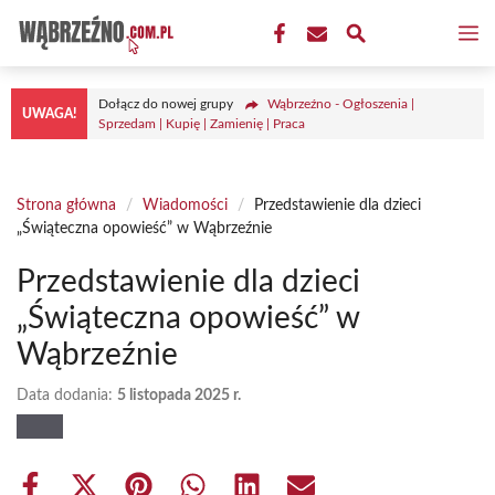
Przejdź
M
do
treści
Dołącz do nowej grupy
Wąbrzeźno - Ogłoszenia |
UWAGA!
Sprzedam | Kupię | Zamienię | Praca
Strona główna
/
Wiadomości
/
Przedstawienie dla dzieci
„Świąteczna opowieść” w Wąbrzeźnie
Przedstawienie dla dzieci
„Świąteczna opowieść” w
Wąbrzeźnie
Data dodania:
5 listopada 2025 r.
Share
Share
Share
Share
Share
Share