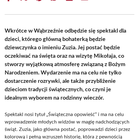
on
on
on
on
on
on
Facebook
X
Pinterest
WhatsApp
LinkedIn
Email
(Twitter)
Wkrótce w Wąbrzeźnie odbędzie się spektakl dla
dzieci, którego główną bohaterką będzie
dziewczynka o imieniu Zuzia. Jej postać będzie
oczekiwać na święta oraz na wizytę Mikołaja, co
stworzy wyjątkową atmosferę związaną z Bożym
Narodzeniem. Wydarzenie ma na celu nie tylko
dostarczenie rozrywki, ale także przybliżenie
dzieciom tradycji świątecznych, co czyni je
idealnym wyborem na rodzinny wieczór.
Spektakl nosi tytuł „Świąteczna opowieść” i ma na celu
wprowadzenie młodych widzów w magię nadchodzących
świąt. Zuzia, jako główna postać, poprowadzi dzieci przez
kolorową i pełną wzruszeń historię, która z pewnością