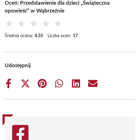
Oceń: Przedstawienie dla dzieci „Świąteczna
opowieść” w Wąbrzeźnie
★
★
★
★
★
Średnia ocena:
4.55
Liczba ocen:
17
Udostępnij
Share
Share
Share
Share
Share
Share
on
on
on
on
on
on
Facebook
X
Pinterest
WhatsApp
LinkedIn
Email
(Twitter)