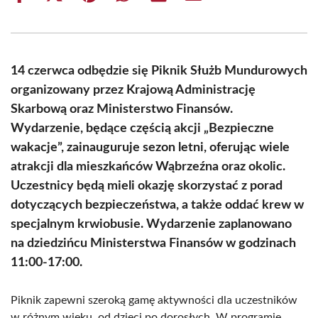
on
on
on
on
on
on
Facebook
X
Pinterest
WhatsApp
LinkedIn
Email
(Twitter)
14 czerwca odbędzie się Piknik Służb Mundurowych
organizowany przez Krajową Administrację
Skarbową oraz Ministerstwo Finansów.
Wydarzenie, będące częścią akcji „Bezpieczne
wakacje”, zainauguruje sezon letni, oferując wiele
atrakcji dla mieszkańców Wąbrzeźna oraz okolic.
Uczestnicy będą mieli okazję skorzystać z porad
dotyczących bezpieczeństwa, a także oddać krew w
specjalnym krwiobusie. Wydarzenie zaplanowano
na dziedzińcu Ministerstwa Finansów w godzinach
11:00-17:00.
Piknik zapewni szeroką gamę aktywności dla uczestników
w różnym wieku, od dzieci po dorosłych. W programie