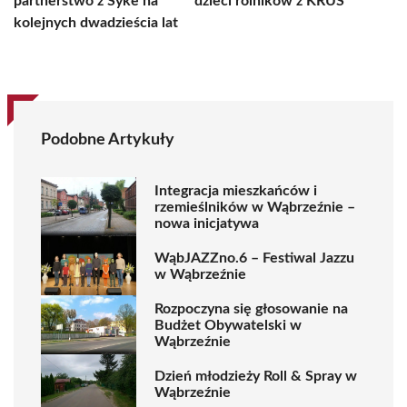
partnerstwo z Syke na
dzieci rolników z KRUS
kolejnych dwadzieścia lat
Podobne Artykuły
Integracja mieszkańców i
rzemieślników w Wąbrzeźnie –
nowa inicjatywa
WąbJAZZno.6 – Festiwal Jazzu
w Wąbrzeźnie
Rozpoczyna się głosowanie na
Budżet Obywatelski w
Wąbrzeźnie
Dzień młodzieży Roll & Spray w
Wąbrzeźnie