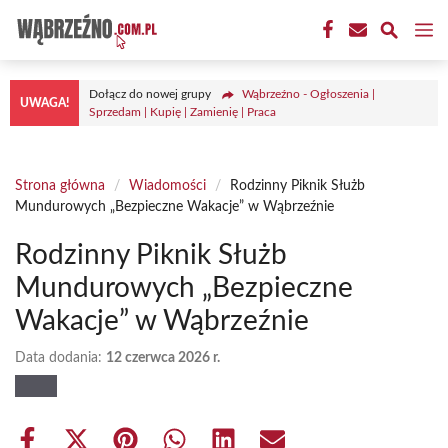
Przejdź
M
do
treści
Dołącz do nowej grupy
Wąbrzeźno - Ogłoszenia |
UWAGA!
Sprzedam | Kupię | Zamienię | Praca
Strona główna
/
Wiadomości
/
Rodzinny Piknik Służb
Mundurowych „Bezpieczne Wakacje” w Wąbrzeźnie
Rodzinny Piknik Służb
Mundurowych „Bezpieczne
Wakacje” w Wąbrzeźnie
Data dodania:
12 czerwca 2026 r.
Share
Share
Share
Share
Share
Share