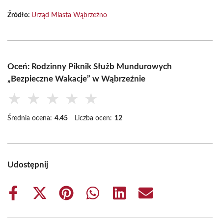
Źródło:
Urząd Miasta Wąbrzeźno
Oceń: Rodzinny Piknik Służb Mundurowych
„Bezpieczne Wakacje” w Wąbrzeźnie
★
★
★
★
★
Średnia ocena:
4.45
Liczba ocen:
12
Udostępnij
Share
Share
Share
Share
Share
Share
on
on
on
on
on
on
Facebook
X
Pinterest
WhatsApp
LinkedIn
Email
(Twitter)