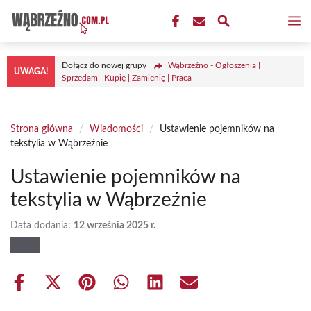
Przejdź
M
do
treści
Dołącz do nowej grupy
Wąbrzeźno - Ogłoszenia |
UWAGA!
Sprzedam | Kupię | Zamienię | Praca
Strona główna
/
Wiadomości
/
Ustawienie pojemników na
tekstylia w Wąbrzeźnie
Ustawienie pojemników na
tekstylia w Wąbrzeźnie
Data dodania:
12 września 2025 r.
Share
Share
Share
Share
Share
Share
on
on
on
on
on
on
Facebook
X
Pinterest
WhatsApp
LinkedIn
Email