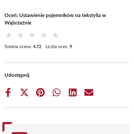
Oceń: Ustawienie pojemników na tekstylia w
Wąbrzeźnie
★
★
★
★
★
Średnia ocena:
4.72
Liczba ocen:
9
Udostępnij
Share
Share
Share
Share
Share
Share
on
on
on
on
on
on
Facebook
X
Pinterest
WhatsApp
LinkedIn
Email
(Twitter)