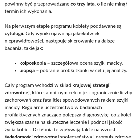
powinny być przeprowadzane
co trzy lata
, o ile nie minął
termin ich wykonania.
Na pierwszym etapie programu kobiety poddawane są
cytologii
. Gdy wyniki ujawniają jakiekolwiek
nieprawidłowości, następuje skierowanie na dalsze
badania, takie jak:
kolposkopia
– szczegółowa ocena szyjki macicy,
biopsja
– pobranie próbki tkanki w celu jej analizy.
Cały program wchodzi w skład
krajowej strategii
zdrowotnej
, której ambitnym celem jest ograniczenie liczby
zachorowań oraz fatalities spowodowanych rakiem szyjki
macicy. Regularne uczestnictwo w badaniach
profilaktycznych znacząco polepsza diagnostykę, co z kolei
zwiększa szanse na skuteczne leczenie i podnosi jakość
życia kobiet. Działania te wpływają także na wzrost
świadomości zdrowotnej
społeczeństwa i promują zdrowe