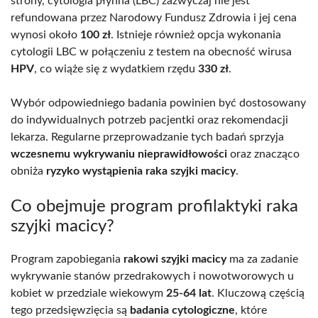
strony, cytologia płynna (LBC) zazwyczaj nie jest
refundowana przez Narodowy Fundusz Zdrowia i jej cena
wynosi około
100 zł
. Istnieje również opcja wykonania
cytologii LBC w połączeniu z testem na obecność wirusa
HPV
, co wiąże się z wydatkiem rzędu
330 zł
.
Wybór odpowiedniego badania powinien być dostosowany
do indywidualnych potrzeb pacjentki oraz rekomendacji
lekarza. Regularne przeprowadzanie tych badań sprzyja
wczesnemu wykrywaniu nieprawidłowości
oraz znacząco
obniża
ryzyko wystąpienia raka szyjki macicy
.
Co obejmuje program profilaktyki raka
szyjki macicy?
Program zapobiegania
rakowi szyjki macicy
ma za zadanie
wykrywanie stanów przedrakowych i nowotworowych u
kobiet w przedziale wiekowym
25-64 lat
. Kluczową częścią
tego przedsięwzięcia są
badania cytologiczne
, które