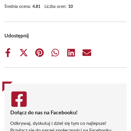
Średnia ocena:
4.81
Liczba ocen:
10
Udostępnij
Share
Share
Share
Share
Share
Share
on
on
on
on
on
on
Facebook
X
Pinterest
WhatsApp
LinkedIn
Email
(Twitter)
Dołącz do nas na Facebooku!
Odkrywaj, dyskutuj i dziel się tym co najlepsze!
Przyłącz się do naszej społeczności na Facebooku,