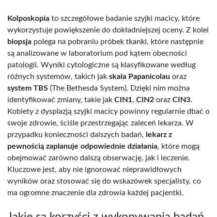
Kolposkopia
to szczegółowe badanie szyjki macicy, które
wykorzystuje powiększenie do dokładniejszej oceny. Z kolei
biopsja
polega na pobraniu próbek tkanki, które następnie
są analizowane w laboratorium pod kątem obecności
patologii. Wyniki cytologiczne są klasyfikowane według
różnych systemów, takich jak
skala Papanicolau
oraz
system TBS
(The Bethesda System). Dzięki nim można
identyfikować zmiany, takie jak
CIN1
,
CIN2
oraz
CIN3
.
Kobiety z dysplazją szyjki macicy powinny regularnie dbać o
swoje zdrowie, ściśle przestrzegając zaleceń lekarza. W
przypadku konieczności dalszych badań,
lekarz z
pewnością zaplanuje odpowiednie działania
, które mogą
obejmować zarówno dalszą obserwację, jak i leczenie.
Kluczowe jest, aby nie ignorować nieprawidłowych
wyników oraz stosować się do wskazówek specjalisty, co
ma ogromne znaczenie dla zdrowia każdej pacjentki.
Jakie są korzyści z wykonywania badań