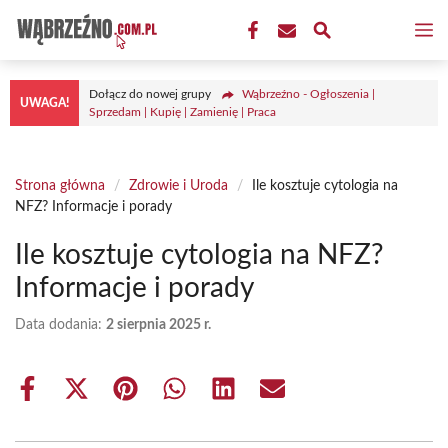
Przejdź
M
do
treści
Dołącz do nowej grupy
Wąbrzeźno - Ogłoszenia |
UWAGA!
Sprzedam | Kupię | Zamienię | Praca
Strona główna
/
Zdrowie i Uroda
/
Ile kosztuje cytologia na
NFZ? Informacje i porady
Ile kosztuje cytologia na NFZ?
Informacje i porady
Data dodania:
2 sierpnia 2025 r.
Share
Share
Share
Share
Share
Share
on
on
on
on
on
on
Facebook
X
Pinterest
WhatsApp
LinkedIn
Email
(Twitter)