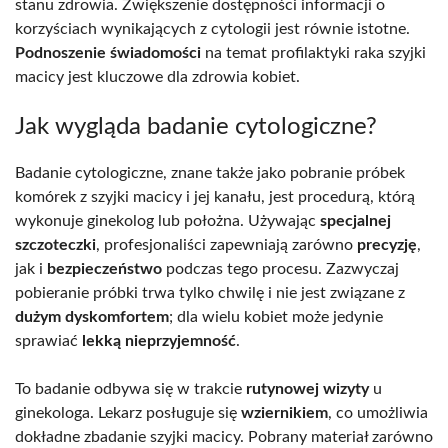
stanu zdrowia. Zwiększenie dostępności informacji o
korzyściach wynikających z cytologii jest równie istotne.
Podnoszenie świadomości
na temat profilaktyki raka szyjki
macicy jest kluczowe dla zdrowia kobiet.
Jak wygląda badanie cytologiczne?
Badanie cytologiczne, znane także jako pobranie próbek
komórek z szyjki macicy i jej kanału, jest procedurą, którą
wykonuje ginekolog lub położna. Używając
specjalnej
szczoteczki
, profesjonaliści zapewniają zarówno
precyzję
,
jak i
bezpieczeństwo
podczas tego procesu. Zazwyczaj
pobieranie próbki trwa tylko chwilę i nie jest związane z
dużym dyskomfortem
; dla wielu kobiet może jedynie
sprawiać
lekką nieprzyjemność
.
To badanie odbywa się w trakcie
rutynowej wizyty
u
ginekologa. Lekarz posługuje się
wziernikiem
, co umożliwia
dokładne zbadanie szyjki macicy. Pobrany materiał zarówno