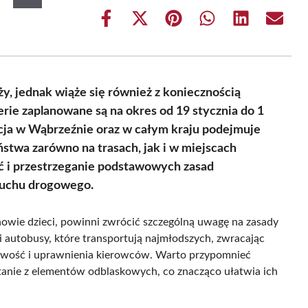
Share
Share
Share
Share
Share
Share
on
on
on
on
on
on
Facebook
X
Pinterest
WhatsApp
LinkedIn
Email
(Twitter)
eży, jednak wiąże się również z koniecznością
rie zaplanowane są na okres od 19 stycznia do 1
icja w Wąbrzeźnie oraz w całym kraju podejmuje
stwa zarówno na trasach, jak i w miejscach
ść i przestrzeganie podstawowych zasad
ruchu drogowego.
kunowie dzieci, powinni zwrócić szczególną uwagę na zasady
i autobusy, które transportują najmłodszych, zwracając
zeźwość i uprawnienia kierowców. Warto przypomnieć
stanie z elementów odblaskowych, co znacząco ułatwia ich