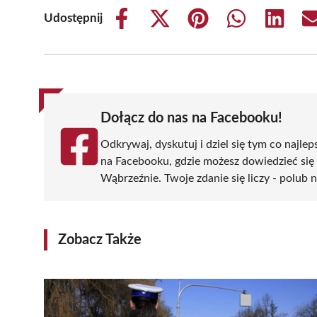
Udostępnij
Share
Share
Share
Share
Share
on
on
on
on
on
Facebook
X
Pinterest
WhatsApp
LinkedIn
(Twitter)
Dołącz do nas na Facebooku!
Odkrywaj, dyskutuj i dziel się tym co najlep
na Facebooku, gdzie możesz dowiedzieć się
Wąbrzeźnie. Twoje zdanie się liczy - polub n
Zobacz Także