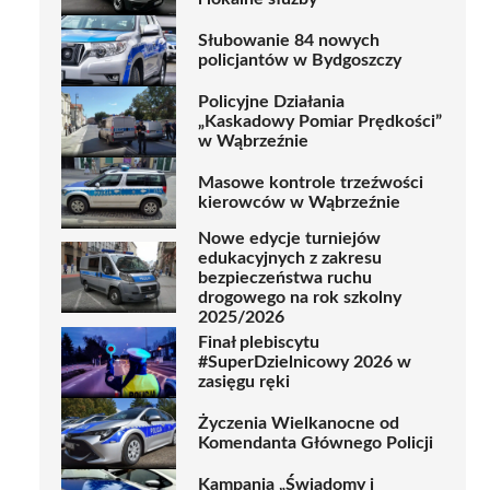
Słubowanie 84 nowych
policjantów w Bydgoszczy
Policyjne Działania
„Kaskadowy Pomiar Prędkości”
w Wąbrzeźnie
Masowe kontrole trzeźwości
kierowców w Wąbrzeźnie
Nowe edycje turniejów
edukacyjnych z zakresu
bezpieczeństwa ruchu
drogowego na rok szkolny
2025/2026
Finał plebiscytu
#SuperDzielnicowy 2026 w
zasięgu ręki
Życzenia Wielkanocne od
Komendanta Głównego Policji
Kampania „Świadomy i