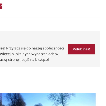
Share
on
Email
sze! Przyłącz się do naszej społeczności
Polub nas!
 więcej o lokalnych wydarzeniach w
aszą stronę i bądź na bieżąco!