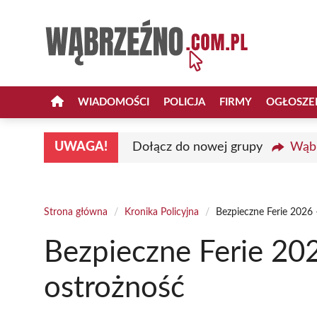
Przejdź
do
treści
WIADOMOŚCI
POLICJA
FIRMY
OGŁOSZE
UWAGA!
Dołącz do nowej grupy
Wąbr
Strona główna
/
Kronika Policyjna
/
Bezpieczne Ferie 2026 –
Bezpieczne Ferie 202
ostrożność