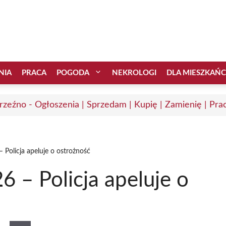
NIA
PRACA
POGODA
NEKROLOGI
DLA MIESZKAŃ
zeźno - Ogłoszenia | Sprzedam | Kupię | Zamienię | Pra
 Policja apeluje o ostrożność
6 – Policja apeluje o