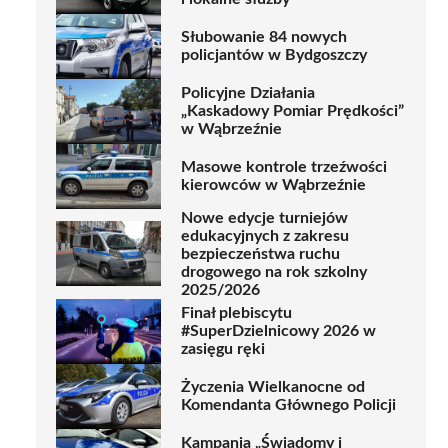
Słubowanie 84 nowych
policjantów w Bydgoszczy
Policyjne Działania
„Kaskadowy Pomiar Prędkości”
w Wąbrzeźnie
Masowe kontrole trzeźwości
kierowców w Wąbrzeźnie
Nowe edycje turniejów
edukacyjnych z zakresu
bezpieczeństwa ruchu
drogowego na rok szkolny
2025/2026
Finał plebiscytu
#SuperDzielnicowy 2026 w
zasięgu ręki
Życzenia Wielkanocne od
Komendanta Głównego Policji
Kampania „Świadomy i