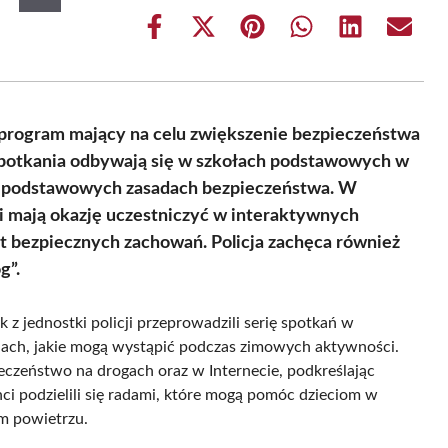
Share
Share
Share
Share
Share
Share
on
on
on
on
on
on
Facebook
X
Pinterest
WhatsApp
LinkedIn
Email
(Twitter)
li program mający na celu zwiększenie bezpieczeństwa
Spotkania odbywają się w szkołach podstawowych w
 o podstawowych zasadach bezpieczeństwa. W
 mają okazję uczestniczyć w interaktywnych
t bezpiecznych zachowań. Policja zachęca również
g”.
k z jednostki policji przeprowadzili serię spotkań w
niach, jakie mogą wystąpić podczas zimowych aktywności.
czeństwo na drogach oraz w Internecie, podkreślając
i podzielili się radami, które mogą pomóc dzieciom w
m powietrzu.