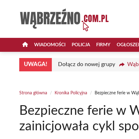
Przejdź
do
treści
WIADOMOŚCI
POLICJA
FIRMY
OGŁOSZE
UWAGA!
Dołącz do nowej grupy
Wąbr
Strona główna
/
Kronika Policyjna
/
Bezpieczne ferie w Wąbr
Bezpieczne ferie w W
zainicjowała cykl sp