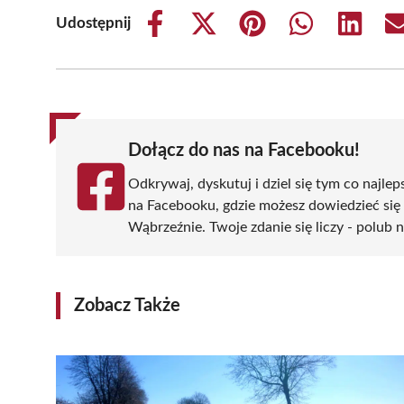
Udostępnij
Share
Share
Share
Share
Share
on
on
on
on
on
Facebook
X
Pinterest
WhatsApp
LinkedIn
(Twitter)
Dołącz do nas na Facebooku!
Odkrywaj, dyskutuj i dziel się tym co najlep
na Facebooku, gdzie możesz dowiedzieć się
Wąbrzeźnie. Twoje zdanie się liczy - polub n
Zobacz Także