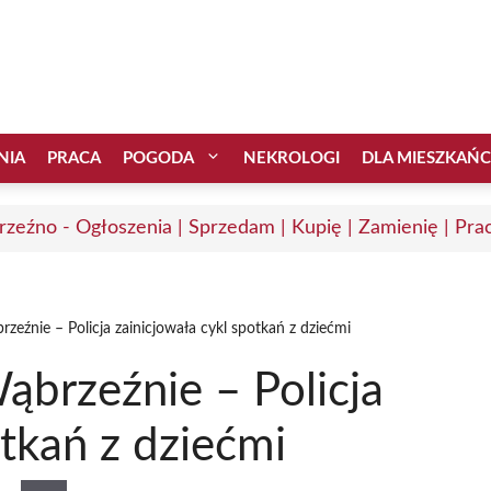
NIA
PRACA
POGODA
NEKROLOGI
DLA MIESZKAŃ
zeźno - Ogłoszenia | Sprzedam | Kupię | Zamienię | Pra
zeźnie – Policja zainicjowała cykl spotkań z dziećmi
ąbrzeźnie – Policja
otkań z dziećmi