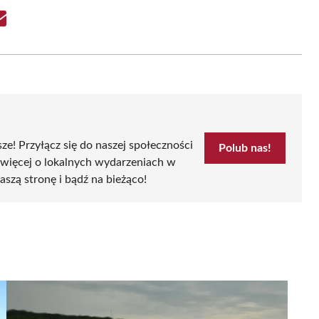
Share
on
Email
sze! Przyłącz się do naszej społeczności
Polub nas!
 więcej o lokalnych wydarzeniach w
aszą stronę i bądź na bieżąco!