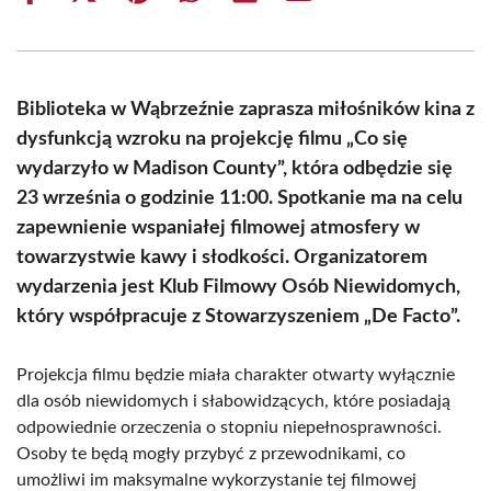
on
on
on
on
on
on
Facebook
X
Pinterest
WhatsApp
LinkedIn
Email
(Twitter)
Biblioteka w Wąbrzeźnie zaprasza miłośników kina z
dysfunkcją wzroku na projekcję filmu „Co się
wydarzyło w Madison County”, która odbędzie się
23 września o godzinie 11:00. Spotkanie ma na celu
zapewnienie wspaniałej filmowej atmosfery w
towarzystwie kawy i słodkości. Organizatorem
wydarzenia jest Klub Filmowy Osób Niewidomych,
który współpracuje z Stowarzyszeniem „De Facto”.
Projekcja filmu będzie miała charakter otwarty wyłącznie
dla osób niewidomych i słabowidzących, które posiadają
odpowiednie orzeczenia o stopniu niepełnosprawności.
Osoby te będą mogły przybyć z przewodnikami, co
umożliwi im maksymalne wykorzystanie tej filmowej