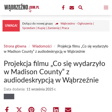
Przejdź
M
do
treści
Dołącz do nowej grupy
Wąbrzeźno - Ogłoszenia |
UWAGA!
Sprzedam | Kupię | Zamienię | Praca
Strona główna
/
Wiadomości
/
Projekcja filmu „Co się wydarzyło
w Madison County” z audiodeskrypcją w Wąbrzeźnie
Projekcja filmu „Co się wydarzyło
w Madison County” z
audiodeskrypcją w Wąbrzeźnie
Data dodania:
11 września 2025 r.
Share
Share
Share
Share
Share
Share