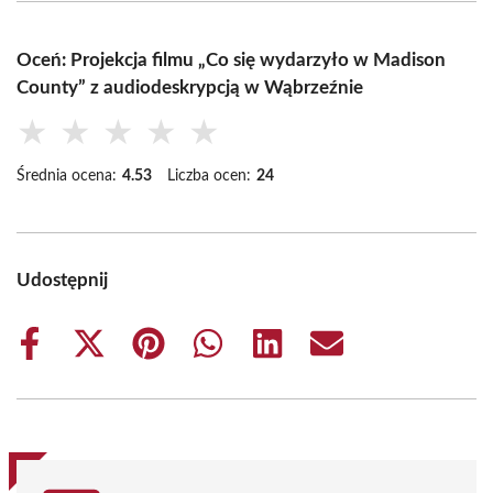
Oceń: Projekcja filmu „Co się wydarzyło w Madison
County” z audiodeskrypcją w Wąbrzeźnie
★
★
★
★
★
Średnia ocena:
4.53
Liczba ocen:
24
Udostępnij
Share
Share
Share
Share
Share
Share
on
on
on
on
on
on
Facebook
X
Pinterest
WhatsApp
LinkedIn
Email
(Twitter)