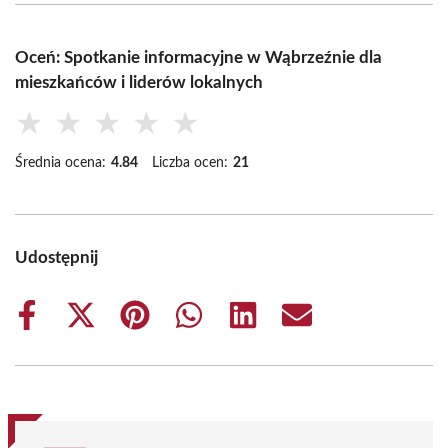
Oceń: Spotkanie informacyjne w Wąbrzeźnie dla
mieszkańców i liderów lokalnych
★
★
★
★
★
Średnia ocena:
4.84
Liczba ocen:
21
Udostępnij
Share
Share
Share
Share
Share
Share
on
on
on
on
on
on
Facebook
X
Pinterest
WhatsApp
LinkedIn
Email
(Twitter)