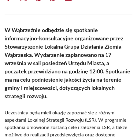
on
on
on
on
on
on
Facebook
X
Pinterest
WhatsApp
LinkedIn
Email
(Twitter)
W Wąbrzeźnie odbędzie się spotkanie
informacyjno-konsultacyjne organizowane przez
Stowarzyszenie Lokalna Grupa Działania Ziemia
Wąbrzeska. Wydarzenie zaplanowano na 17
września w sali posiedzeń Urzędu Miasta, a
początek przewidziano na godzinę 12:00. Spotkanie
ma na celu podniesienie jakości życia na terenie
gminy i miejscowości, dotyczących lokalnych
strategii rozwoju.
Uczestnicy będą mieli okazję zapoznać się z różnymi
aspektami Lokalnej Strategii Rozwoju (LSR). W programie
spotkania omówione zostaną cele i założenia LSR, a także
możliwe do realizacji przedsięwzięcia oraz dostępne