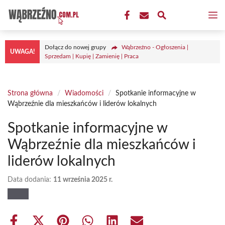
Przejdź
M
do
treści
Dołącz do nowej grupy
Wąbrzeźno - Ogłoszenia |
UWAGA!
Sprzedam | Kupię | Zamienię | Praca
Strona główna
/
Wiadomości
/
Spotkanie informacyjne w
Wąbrzeźnie dla mieszkańców i liderów lokalnych
Spotkanie informacyjne w
Wąbrzeźnie dla mieszkańców i
liderów lokalnych
Data dodania:
11 września 2025 r.
Share
Share
Share
Share
Share
Share